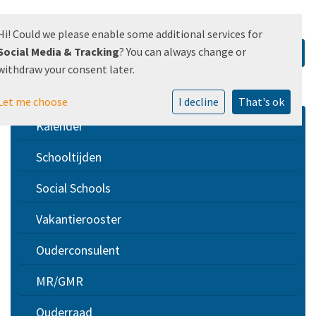
Hi! Could we please enable some additional services for
Social Media & Tracking
? You can always change or
withdraw your consent later.
Let me choose
I decline
That's ok
Kalender
Schooltijden
Social Schools
Vakantierooster
Ouderconsulent
MR/GMR
Ouderraad