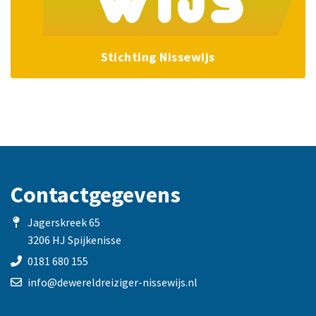
Stichting Nissewijs
Contactgegevens
Jagerskreek 65
3206 HJ Spijkenisse
0181 680 155
info@dewereldreiziger-nissewijs.nl