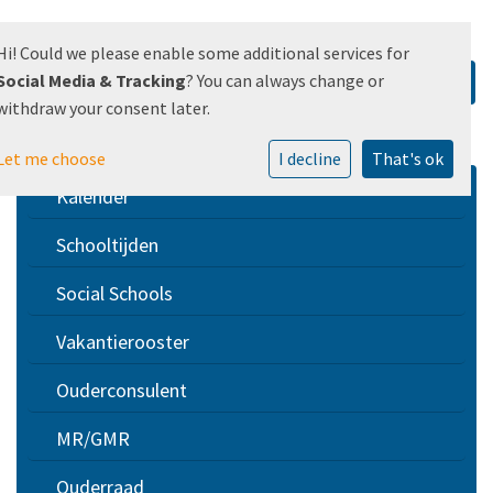
Hi! Could we please enable some additional services for
Social Media & Tracking
? You can always change or
withdraw your consent later.
Let me choose
I decline
That's ok
Kalender
Schooltijden
Social Schools
Vakantierooster
Ouderconsulent
MR/GMR
Ouderraad